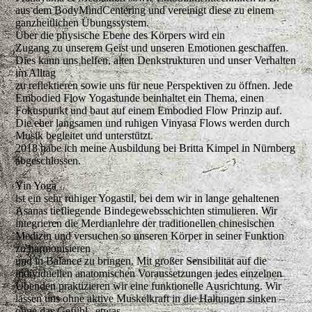
aus dem BodyMindCentering und vereinigt diese zu einem
ganzheitlichen Übungssystem.
Über die physische Ebene des Körpers wird ein
Zugang zu unserem Geist und unseren Emotionen geschaffen.
Dies kann uns helfen, alten Denkstrukturen und unser Verhalten
im Alltag
zu reflektieren sowie uns für neue Perspektiven zu öffnen. Jede
Embodied Flow Yogastunde beinhaltet ein Thema, einen
Fokuspunkt und baut auf einem Embodied Flow Prinzip auf.
Die eher langsamen und ruhigen Vinyasa Flows werden durch
Musik begleitet und unterstützt.
2018 habe ich meine Ausbildung bei Britta Kimpel in Nürnberg
abgeschlossen.
Yin Yoga
ist ein sehr ruhiger Yogastil, bei dem wir in lange gehaltenen
Asanas tiefliegende Bindegewebsschichten stimulieren. Wir
integrieren die Merdianlehre der traditionellen chinesischen
Medizin und versuchen so unseren Körper in seiner Funktion
zu harmonisieren
und in Balance zu bringen. Mit großer Sensibilität auf die
individuellen anatomischen Voraussetzungen jedes einzelnen
Übenden praktizieren wir eine funktionelle Ausrichtung. Wir
lassen uns ohne aktive Muskelkraft in die Haltungen sinken –
ohne das Gefühl „etwas