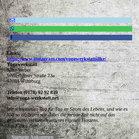
Links:
https://www.instagram.com/yogawerkstattsilke/
Yogawerkstatt
Silke Weber
Winterhäuser Straße 73a
97084 Würzburg
Telefon (0178) 92 92 839
info@yoga-werkstatt.net
Wir schwimmen Tag für Tag im Strom des Lebens, und wie es
halt so ist, hören wir dabei die meiste Zeit nicht auf das
geflüsterte Verlangen unseres eigenen Herzens.
Jan Kabat-Zinn
Startseite Ankommen