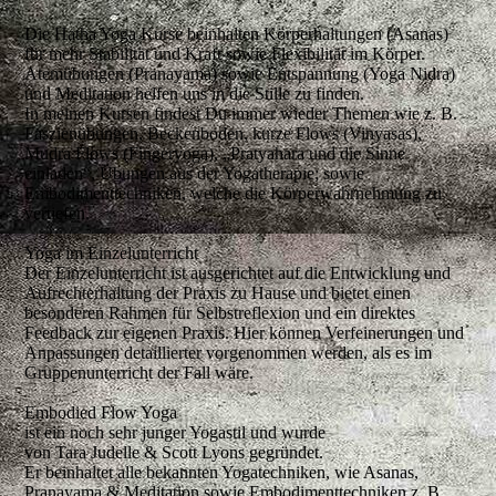
Die Hatha Yoga Kurse beinhalten Körperhaltungen (Asanas)
für mehr Stabilität und Kraft sowie Flexibilität im Körper.
Atemübungen (Pranayama) sowie Entspannung (Yoga Nidra)
und Meditation helfen uns in die Stille zu finden.
In meinen Kursen findest Du immer wieder Themen wie z. B.
Faszienübungen, Beckenboden, kurze Flows (Vinyasas),
Mudra Flows (Fingeryoga), „Pratyahara und die Sinne
einladen“, Übungen aus der Yogatherapie; sowie
Embodimenttechniken, welche die Körperwahrnehmung zu
vertiefen.
Yoga im Einzelunterricht
Der Einzelunterricht ist ausgerichtet auf die Entwicklung und
Aufrechterhaltung der Praxis zu Hause und bietet einen
besonderen Rahmen für Selbstreflexion und ein direktes
Feedback zur eigenen Praxis. Hier können Verfeinerungen und
Anpassungen detaillierter vorgenommen werden, als es im
Gruppenunterricht der Fall wäre.
Embodied Flow Yoga
ist ein noch sehr junger Yogastil und wurde
von Tara Judelle & Scott Lyons gegründet.
Er beinhaltet alle bekannten Yogatechniken, wie Asanas,
Pranayama & Meditation sowie Embodimenttechniken z. B.