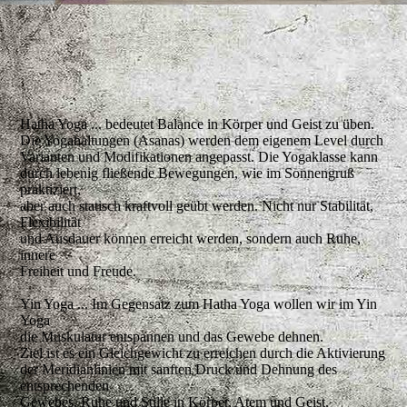
Hatha Yoga ... bedeutet Balance in Körper und Geist zu üben.
Die Yogahaltungen (Asanas) werden dem eigenem Level durch
Varianten und Modifikationen angepasst. Die Yogaklasse kann
durch lebenig fließende Bewegungen, wie im Sonnengruß
praktiziert,
aber auch statisch kraftvoll geübt werden. Nicht nur Stabilität,
Flexibilität
und Ausdauer können erreicht werden, sondern auch Ruhe,
innere
Freiheit und Freude.
Yin Yoga ... Im Gegensatz zum Hatha Yoga wollen wir im Yin
Yoga
die Muskulatur entspannen und das Gewebe dehnen.
Ziel ist es ein Gleichgewicht zu erreichen durch die Aktivierung
der Meridianlinien mit sanften Druck und Dehnung des
entsprechenden
Gewebes. Ruhe und Stille in Körper, Atem und Geist.